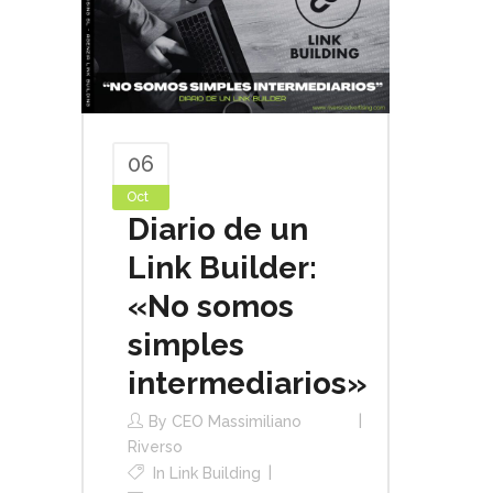
06
Oct
Diario de un
Link Builder:
«No somos
simples
intermediarios»
By
CEO Massimiliano
Riverso
In
Link Building